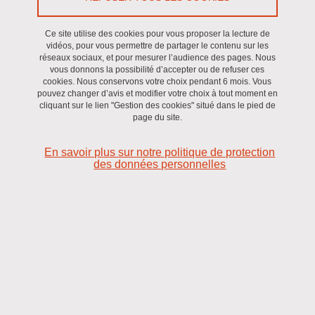
Laboratoire
Ce site utilise des cookies pour vous proposer la lecture de
vidéos, pour vous permettre de partager le contenu sur les
réseaux sociaux, et pour mesurer l’audience des pages. Nous
En savoir plus
vous donnons la possibilité d’accepter ou de refuser ces
cookies. Nous conservons votre choix pendant 6 mois. Vous
pouvez changer d’avis et modifier votre choix à tout moment en
cliquant sur le lien "Gestion des cookies" situé dans le pied de
page du site.
Espace documenté
En savoir plus sur notre politique de protection
des données personnelles
L'hypoxie
Le syndrome d'apnées du sommeil
L'altitude