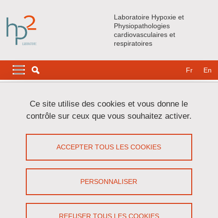
Aller au contenu principal
Gestion des cookies
Laboratoire Hypoxie et
Physiopathologies
cardiovasculaires et
respiratoires
Navigation principale
Navigation principale mobile
Fr
En
Lignes
Ce site utilise des cookies et vous donne le
Carrousel
contrôle sur ceux que vous souhaitez activer.
1 / 4
Précédent
Stop
Suivant
ACCEPTER TOUS LES COOKIES
PERSONNALISER
REFUSER TOUS LES COOKIES