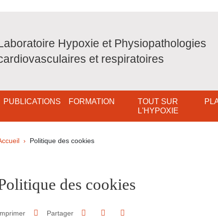
Laboratoire Hypoxie et Physiopathologies
cardiovasculaires et respiratoires
PUBLICATIONS
FORMATION
TOUT SUR
PL
L'HYPOXIE
Fil d'Ariane
Accueil
Politique des cookies
pale Sidebar
Politique des cookies
Partager sur Facebook
Partager sur LinkedIn
Imprimer
Partager