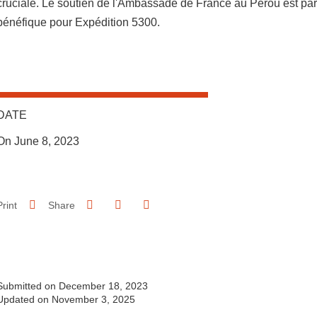
cruciale. Le soutien de l'Ambassade de France au Pérou est par
bénéfique pour Expédition 5300.
DATE
On June 8, 2023
Share on Facebook
Share on LinkedIn
Print
Share
Share this page URL
Submitted on December 18, 2023
Updated on November 3, 2025