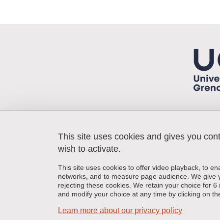
This site uses cookies and gives you con
Laboratoire HP2
Bâtiment Jean Roget
wish to activate.
Faculté de Médecine-Pharmacie
Place du Commandant Nal
This site uses cookies to offer video playback, to en
38 700 La Tronche
networks, and to measure page audience. We give yo
FRANCE
rejecting these cookies. We retain your choice for
and modify your choice at any time by clicking on the 
Learn more about our privacy policy