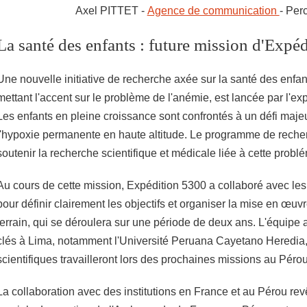
Axel PITTET -
Agence de communication
- Per
La santé des enfants : future mission d'Exp
Une nouvelle initiative de recherche axée sur la santé des enfant
mettant l'accent sur le problème de l'anémie, est lancée par l'e
Les enfants en pleine croissance sont confrontés à un défi maje
l'hypoxie permanente en haute altitude. Le programme de recher
soutenir la recherche scientifique et médicale liée à cette prob
Au cours de cette mission, Expédition 5300 a collaboré avec les
pour définir clairement les objectifs et organiser la mise en œuvr
terrain, qui se déroulera sur une période de deux ans. L'équipe 
clés à Lima, notamment l'Université Peruana Cayetano Heredia,
scientifiques travailleront lors des prochaines missions au Pérou
La collaboration avec des institutions en France et au Pérou re