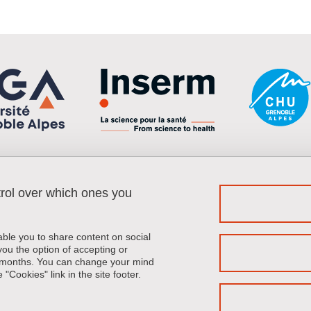
trol over which ones you
Menu footer
Fol
Contact
Sitemap
Credits
able you to share content on social
Legal notices
u the option of accepting or
 6 months. You can change your mind
Personal details
"Cookies" link in the site footer.
Cookie policy
Cookies