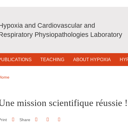
Hypoxia and Cardiovascular and
Respiratory Physiopathologies Laboratory
PUBLICATIONS
TEACHING
ABOUT HYPOXIA
HY
Breadcrumb
Home
pale Sidebar
Une mission scientifique réussie !
Share on Facebook
Share on LinkedIn
Print
Share
Share this page URL