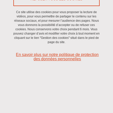
Ce site utilise des cookies pour vous proposer la lecture de
Ma thèse en 180 secondes
vidéos, pour vous permettre de partager le contenu sur les
réseaux sociaux, et pour mesurer l’audience des pages. Nous
vous donnons la possibilité d’accepter ou de refuser ces
cookies. Nous conservons votre choix pendant 6 mois. Vous
Alphanie Midelet est doctorante à l'Université Grenoble Alpes où
pouvez changer d’avis et modifier votre choix à tout moment en
elle a réalisé sa thèse sur le "Traitement du syndrome d’apnée
cliquant sur le lien "Gestion des cookies" situé dans le pied de
page du site.
obstructive du sommeil par pression positive continue : étude des
données de télésurveillance pour comprendre l’impact des
En savoir plus sur notre politique de protection
modifications du traitement et prédire les évènements aigus" au
des données personnelles
sein du laboratoire Hypoxie et physiopathologies cardiovasculaires
et respiratoires (Inserm, Université Grenoble Alpes).
« Vous somnolez la journée après une nuit de plus de dix heures ?
Vos ronflements énervent davantage votre partenaire qu'un gosse
qui crie ? » interroge Alphanie Midelet, doctorante en data science.
Et de poser le diagnostic : « Vous souffrez sûrement d'apnée du
sommeil, c'est-à-dire que vous arrêtez de respirer pendant plus de
dix secondes au moins 30 fois par heure de sommeil. »