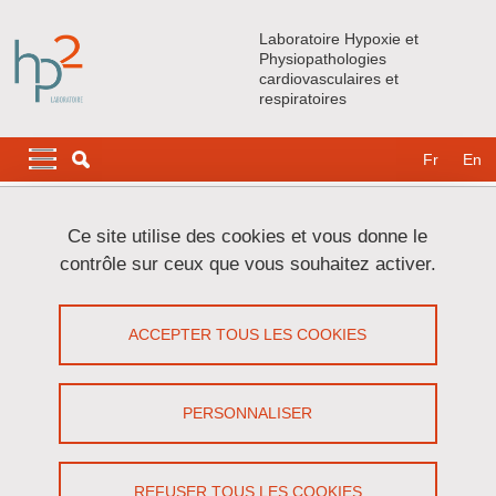
Aller au contenu principal
Gestion des cookies
Laboratoire Hypoxie et
Physiopathologies
cardiovasculaires et
respiratoires
Navigation principale
Navigation principale mobile
Fr
En
Fil d'Ariane
Accueil
Ce site utilise des cookies et vous donne le
contrôle sur ceux que vous souhaitez activer.
1er prix du jury - Alphanie MIDELET -
Finale nationale 2022
ACCEPTER TOUS LES COOKIES
Partager sur Facebook
Partager sur LinkedIn
Imprimer
Partager
PERSONNALISER
Partager l'URL de cette page
Le 1 juin 2022
REFUSER TOUS LES COOKIES